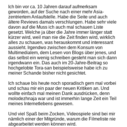
Ich bin vor ca. 10 Jahren darauf aufmerksam
geworden, auf der Suche nach einer mehr Asia-
zentriertem Anlaufstelle. Habe die Seite und auch
ältere Reviews damals verschlungen. Habe sehr viele
davon auf die Muss ich auch mal schauen Liste
gesetzt. Welche ja über die Jahre immer länger statt
kürzer wird, weil man nie die Zeit finden wird, wirklich
alles zu schauen, was herauskommt und interessant
aussieht. Irgendwo zwischen dem Konsum von
Multimedialem, dem Lesen von Blogs über jenes, und
das selbst ein wenig schreiben gesteht man sich dann
irgendwann ein. Das auch im 20-Jahre-Beitrag so
hochgelobte Tora-san beispielsweise habe ich zu
meiner Schande bisher nicht gesichtet.
Ich schaue bis heute noch sporadisch gern mal vorbei
und schau mir ein paar der neuen Kritiken an. Und
wollte einfach mal meinen Dank ausdrücken, denn
molodezhnaja war und ist immerhin lange Zeit ein Teil
meines Internetlebens gewesen.
Und viel Spaß beim Zocken, Videospiele sind bei mir
nämlich einer der Mitgründe, warum die Filmeliste nie
abgearbeitet werden können wird.